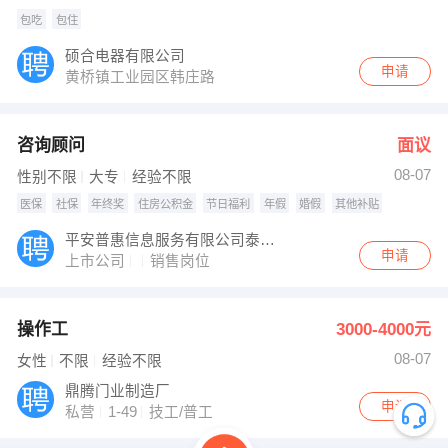
包吃
包住
硕合电器有限公司
申请
黄桥镇工业园区韩庄路
咨询顾问
面议
08-07
性别不限
大专
经验不限
医保
社保
年终奖
住房公积金
节日福利
年假
婚假
其他补贴
平安普惠信息服务有限公司泰州泰兴分公司
申请
上市公司
销售岗位
操作工
3000-4000元
08-07
女性
不限
经验不限
鼎腾门业制造厂
申请
私营
1-49
技工/普工