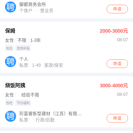
御都商务会所
申请
个体户
营业员
保姆
2000-3000元
08-07
女性
不限
1-3年
包住
其他补贴
个人
申请
私营
1-49
家政/保安
烧饭阿姨
3000-4000元
08-07
女性
经验不限
包吃
节日福利
珩富睿新型建材（江苏）有限公司
申请
私营
行政/后勤