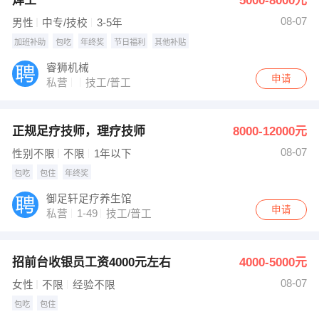
焊工
5000-8000元
08-07
男性
中专/技校
3-5年
加班补助
包吃
年终奖
节日福利
其他补贴
睿狮机械
申请
私营
技工/普工
正规足疗技师，理疗技师
8000-12000元
08-07
性别不限
不限
1年以下
包吃
包住
年终奖
御足轩足疗养生馆
申请
私营
1-49
技工/普工
招前台收银员工资4000元左右
4000-5000元
08-07
女性
不限
经验不限
包吃
包住