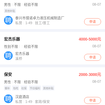
宋永通 发布 [仓库管理员 ] 招聘信息
08-07
男性
不限
经验不限
【龚玮】 强势入驻
其他补贴
泰兴市猎诺卓力液压机械制造厂
申请
私营
1-49
技工/普工
宏杰乐器
4000-5000元
08-07
性别不限
经验不限
宏杰乐器
申请
溪桥
保安
2000-3000元
08-07
男性
不限
经验不限
餐补
包吃
社保
节日福利
其他补贴
汉庭酒店
申请
私营
1-49
家政/保安