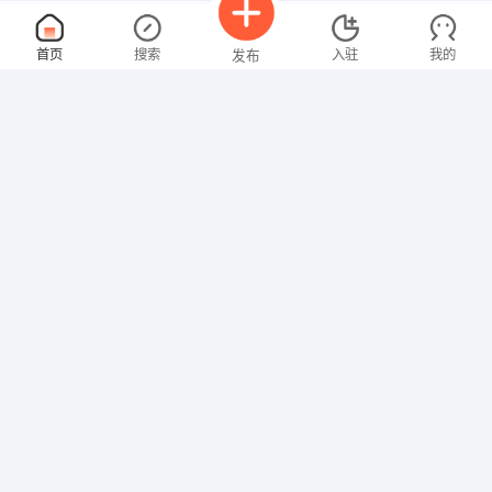
装配工
5000-8000元
首页
搜索
入驻
我的
发布
08-07
男性
经验不限
交通补贴
加班补助
包吃
包住
医保
社保
年终奖
住房公积金
节日福利
年假
婚假
其他补助
江苏新苏集团泰兴贝辰机械有限公司
申请
私营
技工/普工
招聘信息
求职简历
黄桥大梦想城诚聘案场、渠道
5000-8000元
08-07
性别不限
大专
经验不限
交通补贴
话补
包住
医保
社保
年终奖
节日福利
年假
婚假
其他补贴
泰兴六通置业发展有限公司
申请
私营
1-49
销售岗位