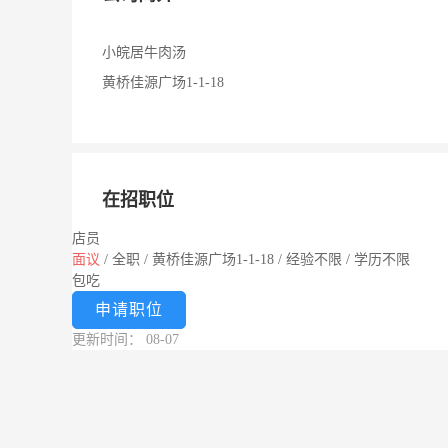
小皖居牛肉汤
黄桥佳源广场1-1-18
在招职位
店员
面议
/
全职
/
黄桥佳源广场1-1-18
/
经验不限
/
学历不限
包吃
申请职位
更新时间： 08-07