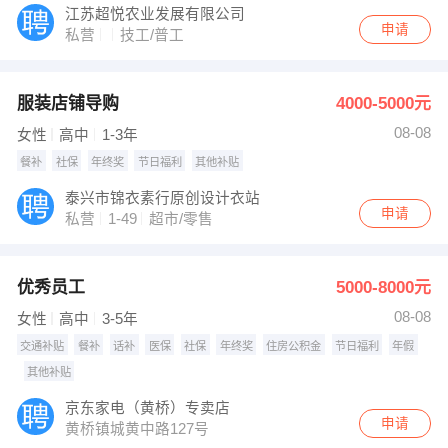
江苏超悦农业发展有限公司
申请
私营
技工/普工
服装店铺导购
4000-5000元
08-08
女性
高中
1-3年
餐补
社保
年终奖
节日福利
其他补贴
泰兴市锦衣素行原创设计衣站
申请
私营
1-49
超市/零售
优秀员工
5000-8000元
08-08
女性
高中
3-5年
交通补贴
餐补
话补
医保
社保
年终奖
住房公积金
节日福利
年假
其他补贴
京东家电（黄桥）专卖店
申请
黄桥镇城黄中路127号