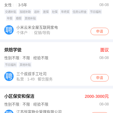
陈岳坤 发布 [质检 ] 招聘信息
08-08
女性
3-5年
发布 [苏州名硕 ] 招聘信息
【龚玮】 强势入驻
交通补贴
加班补助
话补
医保
社保
年终奖
住房公积金
节日福利
年假
婚假
其他补贴
小米云米全屋互联网家电
申请
个体户
促销/导购
烘焙学徒
面议
08-08
性别不限
不限
经验不限
节日福利
其他补贴
三个叔叔手工吐司
申请
私营
1-49
餐饮服务
小区保安和保洁
2000-3000元
08-08
性别不限
不限
经验不限
江苏恒富物业管理有限公司