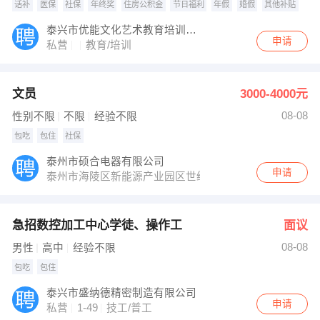
话补
医保
社保
年终奖
住房公积金
节日福利
年假
婚假
其他补贴
泰兴市优能文化艺术教育培训中心有限公司-马力英语
申请
私营
教育/培训
文员
3000-4000元
08-08
性别不限
不限
经验不限
包吃
包住
社保
泰州市硕合电器有限公司
申请
泰州市海陵区新能源产业园区世纪大道111号
急招数控加工中心学徒、操作工
面议
08-08
男性
高中
经验不限
包吃
包住
泰兴市盛纳德精密制造有限公司
申请
私营
1-49
技工/普工