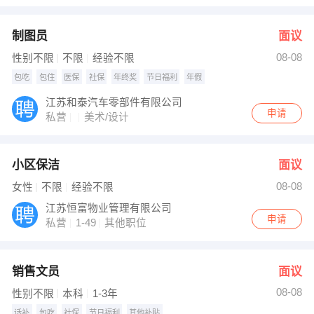
制图员
面议
08-08
性别不限
不限
经验不限
包吃
包住
医保
社保
年终奖
节日福利
年假
江苏和泰汽车零部件有限公司
申请
私营
美术/设计
小区保洁
面议
08-08
女性
不限
经验不限
江苏恒富物业管理有限公司
申请
私营
1-49
其他职位
销售文员
面议
08-08
性别不限
本科
1-3年
话补
包吃
社保
节日福利
其他补贴