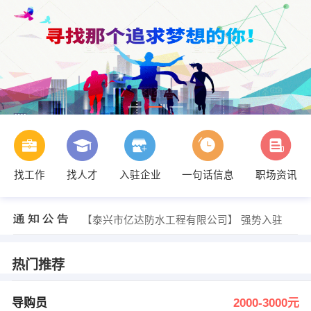
找工作
找人才
入驻企业
一句话信息
职场资讯
发布 [苏州名硕 ] 招聘信息
【龚玮】 强势入驻
【泰兴市亿达防水工程有限公司】 强势入驻
【锦锋快递有限公司】 强势入驻
【安能】 强势入驻
【苹果树上的梨】 强势入驻
热门推荐
发布 [导购员 ] 招聘信息
发布 [烘焙学徒 ] 招聘信息
发布 [小区保安和保洁 ] 招聘信息
导购员
2000-3000元