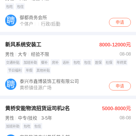
包吃
包住
御都商务会所
申请
个体户
行政/后勤
新风系统安装工
8000-12000元
08-08
男性
大专
经验不限
交通补贴
加班补助
餐补
房补
话补
包吃
包住
医保
社保
年终奖
节日福利
年假
其他补贴
泰兴市鑫博装饰工程有限公司
申请
黄桥镇佳源广场
黄桥安能物流招货运司机2名
5000-8000元
08-08
男性
中专/技校
3-5年
加班补助
包吃
包住