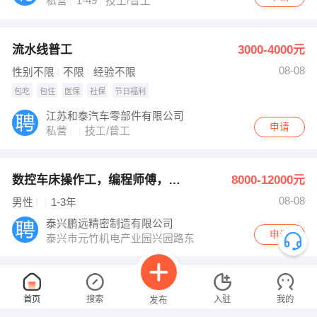
私营
1-49
技工/普工
流水线普工
3000-4000元
08-08
性别不限
不限
经验不限
包吃
包住
医保
社保
节日福利
江苏和泰汽车零部件有限公司
申请
私营
技工/普工
数控车床操作工，编程师傅，学徒工
8000-12000元
08-08
男性
1-3年
泰兴鹏远精密制造有限公司
申请
泰兴市元竹机电产业园兴园路东
面包学徒
2000-3000元
首页
搜索
入驻
我的
发布
08-08
男性
中专/技校
经验不限